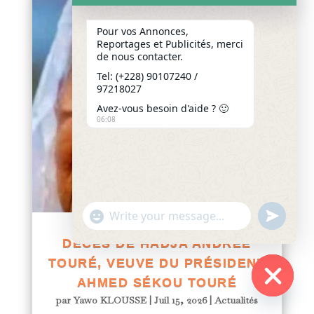
Pour vos Annonces,
Reportages et Publicités, merci
de nous contacter.
Tel: (+228) 90107240 /
97218027
Avez-vous besoin d'aide ? 🙂
06:08
"+chaty_settings.lang.emoji_picker+"
undefined
WhatsApp
Message
DÉCÈS DE HADJA ANDRÉE
TOURÉ, VEUVE DU PRÉSIDENT
AHMED SÉKOU TOURÉ
par
Yawo KLOUSSE
|
Juil 15, 2026
|
Actualités
Hide