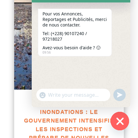
Pour vos Annonces,
Reportages et Publicités, merci
de nous contacter.
Tel: (+228) 90107240 /
97218027
Avez-vous besoin d'aide ? 🙂
09:56
"+chaty_settings.lang.emoji_picker+"
undefined
WhatsApp
TOGO / GESTION POST-
Message
INONDATIONS : LE
GOUVERNEMENT INTENSIFIE
LES INSPECTIONS ET
Hide
PRÉPARE DE NOUVELLES