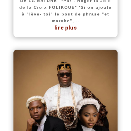
DE LA NATURE" *Par : Roger la Joie
de la Croix FOLIKOUE* *Si on ajoute
à "lève- toi" le bout de phrase "et
marche",...
lire plus