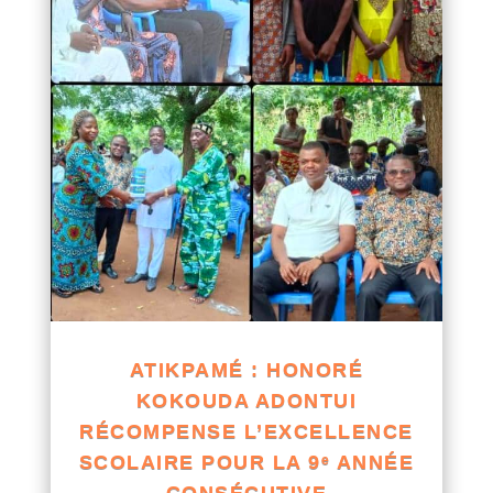
ATIKPAMÉ : HONORÉ
KOKOUDA ADONTUI
RÉCOMPENSE L’EXCELLENCE
SCOLAIRE POUR LA 9ᵉ ANNÉE
CONSÉCUTIVE