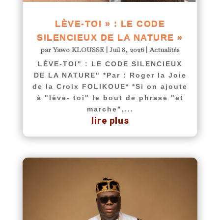
LÈVE-TOI » : LE CODE
SILENCIEUX DE LA NATURE »
par
Yawo KLOUSSE
|
Juil 8, 2026
|
Actualités
LÈVE-TOI" : LE CODE SILENCIEUX
DE LA NATURE" *Par : Roger la Joie
de la Croix FOLIKOUE* *Si on ajoute
à "lève- toi" le bout de phrase "et
marche",...
lire plus