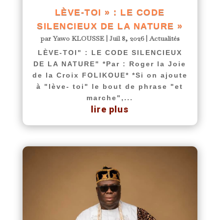
LÈVE-TOI » : LE CODE
SILENCIEUX DE LA NATURE »
par
Yawo KLOUSSE
|
Juil 8, 2026
|
Actualités
LÈVE-TOI" : LE CODE SILENCIEUX
DE LA NATURE" *Par : Roger la Joie
de la Croix FOLIKOUE* *Si on ajoute
à "lève- toi" le bout de phrase "et
marche",...
lire plus