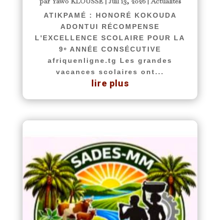
par
Yawo KLOUSSE
|
Juil 13, 2026
|
Actualités
ATIKPAMÉ : HONORÉ KOKOUDA
ADONTUI RÉCOMPENSE
L'EXCELLENCE SCOLAIRE POUR LA
9ᵉ ANNÉE CONSÉCUTIVE
afriquenligne.tg Les grandes
vacances scolaires ont...
lire plus