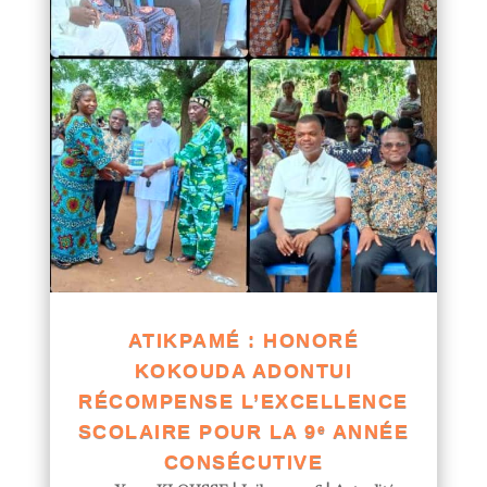
ATIKPAMÉ : HONORÉ
KOKOUDA ADONTUI
RÉCOMPENSE L’EXCELLENCE
SCOLAIRE POUR LA 9ᵉ ANNÉE
CONSÉCUTIVE