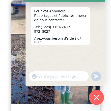
Pour vos Annonces,
Reportages et Publicités, merci
de nous contacter.
Tel: (+228) 90107240 /
97218027
Avez-vous besoin d'aide ? 🙂
02:42
"+chaty_settings.lang.emoji_picker+"
undefined
WhatsApp
Message
Hide