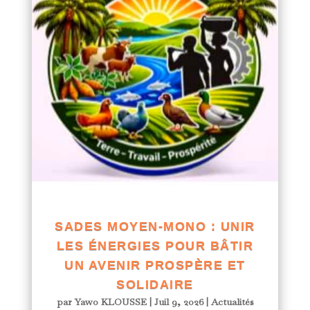
SADES MOYEN-MONO : UNIR
LES ÉNERGIES POUR BÂTIR
UN AVENIR PROSPÈRE ET
SOLIDAIRE
par
Yawo KLOUSSE
|
Juil 9, 2026
|
Actualités