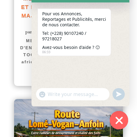
ET D’ENCOURAGEMENT DE SA
Pour vos Annonces,
MAJESTÉ TOGBUI DÈDÈ FÉLIX
Reportages et Publicités, merci
EKE-METOHO
de nous contacter.
par
Yawo KLOUSSE
|
Juil 8, 2026
|
Actualités
Tel: (+228) 90107240 /
97218027
MESSAGE DE FÉLICITATIONS ET
Avez-vous besoin d'aide ? 🙂
D'ENCOURAGEMENT DE SA MAJESTÉ
06:33
TOGBUI DÈDÈ FÉLIX EKE-METOHO
afriquenligne.tg La Cour Royale de
Koutsin (Tohoun) a...
lire plus
"+chaty_settings.lang.emoji_picker+"
undefined
WhatsApp
Message
Hide