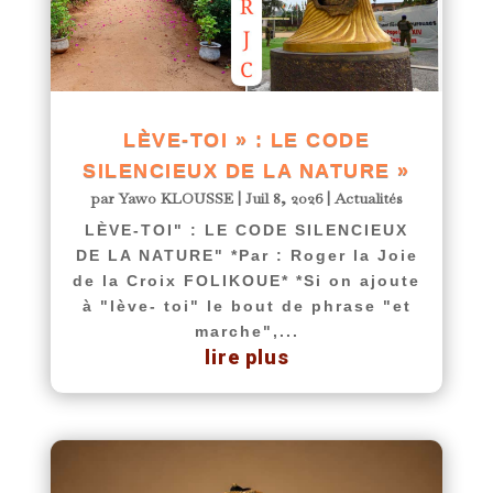
LÈVE-TOI » : LE CODE
SILENCIEUX DE LA NATURE »
par
Yawo KLOUSSE
|
Juil 8, 2026
|
Actualités
LÈVE-TOI" : LE CODE SILENCIEUX
DE LA NATURE" *Par : Roger la Joie
de la Croix FOLIKOUE* *Si on ajoute
à "lève- toi" le bout de phrase "et
marche",...
lire plus