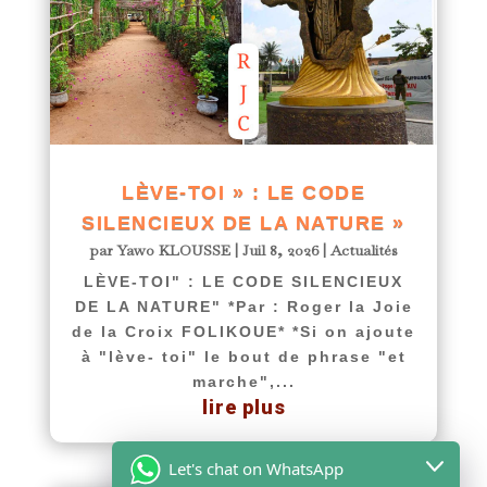
LÈVE-TOI » : LE CODE
SILENCIEUX DE LA NATURE »
par
Yawo KLOUSSE
|
Juil 8, 2026
|
Actualités
LÈVE-TOI" : LE CODE SILENCIEUX
DE LA NATURE" *Par : Roger la Joie
de la Croix FOLIKOUE* *Si on ajoute
à "lève- toi" le bout de phrase "et
marche",...
lire plus
Let's chat on WhatsApp