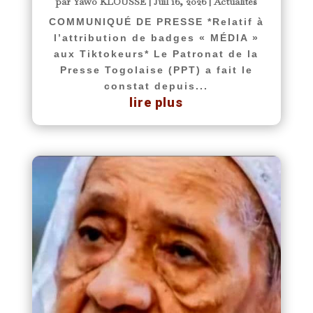
par
Yawo KLOUSSE
|
Juil 16, 2026
|
Actualités
COMMUNIQUÉ DE PRESSE *Relatif à
l’attribution de badges « MÉDIA »
aux Tiktokeurs* Le Patronat de la
Presse Togolaise (PPT) a fait le
constat depuis...
lire plus