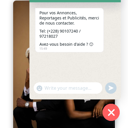
Pour vos Annonces,
Reportages et Publicités, merci
de nous contacter.
Tel: (+228) 90107240 /
97218027
Avez-vous besoin d'aide ? 🙂
15:49
"+chaty_settings.lang.emoji_picker+"
undefined
WhatsApp
Message
Hide