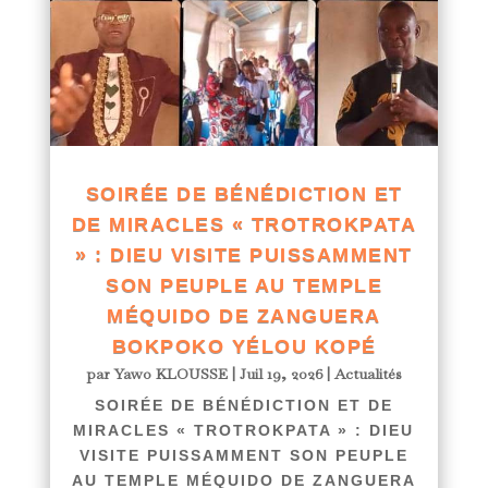
SOIRÉE DE BÉNÉDICTION ET
DE MIRACLES « TROTROKPATA
» : DIEU VISITE PUISSAMMENT
SON PEUPLE AU TEMPLE
MÉQUIDO DE ZANGUERA
BOKPOKO YÉLOU KOPÉ
par
Yawo KLOUSSE
|
Juil 19, 2026
|
Actualités
SOIRÉE DE BÉNÉDICTION ET DE
MIRACLES « TROTROKPATA » : DIEU
VISITE PUISSAMMENT SON PEUPLE
AU TEMPLE MÉQUIDO DE ZANGUERA