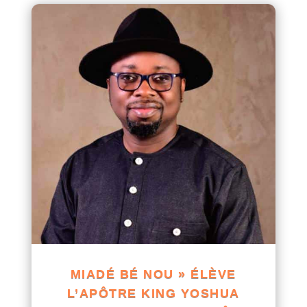
MIADÉ BÉ NOU » ÉLÈVE
L’APÔTRE KING YOSHUA