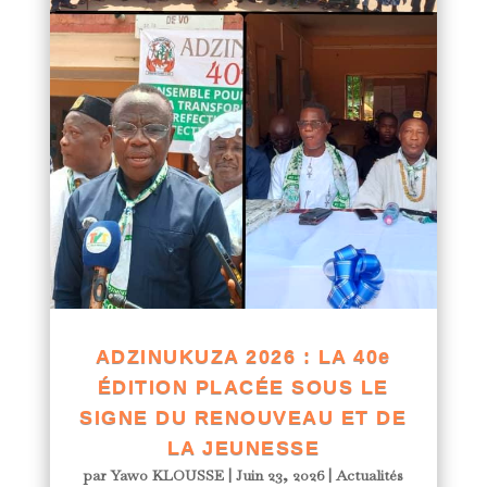
ADZINUKUZA 2026 : LA 40e
ÉDITION PLACÉE SOUS LE
SIGNE DU RENOUVEAU ET DE
LA JEUNESSE
par
Yawo KLOUSSE
|
Juin 23, 2026
|
Actualités