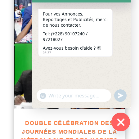
Pour vos Annonces,
Reportages et Publicités, merci
de nous contacter.
Tel: (+228) 90107240 /
97218027
Avez-vous besoin d'aide ? 🙂
03:37
"+chaty_settings.lang.emoji_picker+"
undefined
WhatsApp
Message
DOUBLE CÉLÉBRATION DES
JOURNÉES MONDIALES DE LA
Hide