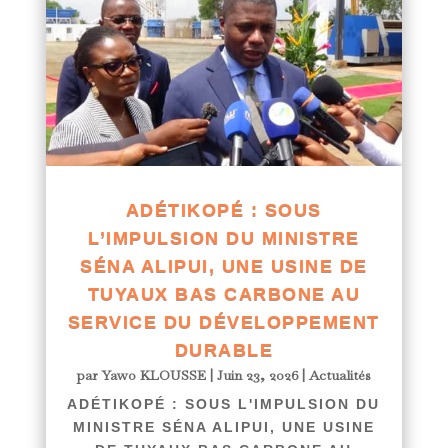
ADÉTIKOPÉ : SOUS
L’IMPULSION DU MINISTRE
SÉNA ALIPUI, UNE USINE DE
TUYAUX BAS CARBONE AU
SERVICE DU DÉVELOPPEMENT
DURABLE
par
Yawo KLOUSSE
|
Juin 23, 2026
|
Actualités
ADÉTIKOPÉ : SOUS L'IMPULSION DU
MINISTRE SÉNA ALIPUI, UNE USINE