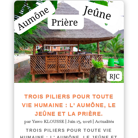
TROIS PILIERS POUR TOUTE
VIE HUMAINE : L’ AUMÔNE, LE
JEÛNE ET LA PRIÈRE.
par
Yawo KLOUSSE
|
Juin 17, 2026
|
Actualités
TROIS PILIERS POUR TOUTE VIE
HUMAINE : L' AUMÔNE, LE JEÛNE ET