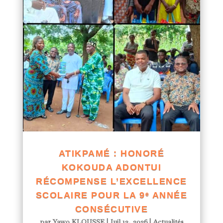
ATIKPAMÉ : HONORÉ
KOKOUDA ADONTUI
RÉCOMPENSE L’EXCELLENCE
SCOLAIRE POUR LA 9ᵉ ANNÉE
CONSÉCUTIVE
par
Yawo KLOUSSE
|
Juil 13, 2026
|
Actualités