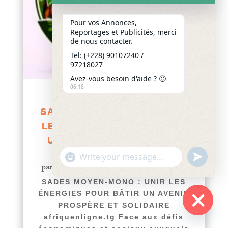
Pour vos Annonces,
Reportages et Publicités, merci
de nous contacter.
Tel: (+228) 90107240 /
97218027
Avez-vous besoin d'aide ? 🙂
06:18
SADES MOYEN-MONO : UNIR
LES ÉNERGIES POUR BÂTIR
UN AVENIR PROSPÈRE ET
SOLIDAIRE
"+chaty_settings.lang.emoji_picker+"
undefined
WhatsApp
par
Yawo KLOUSSE
|
Juil 9, 2026
|
Actualités
Message
SADES MOYEN-MONO : UNIR LES
ÉNERGIES POUR BÂTIR UN AVENIR
PROSPÈRE ET SOLIDAIRE
afriquenligne.tg Face aux défis
Hide