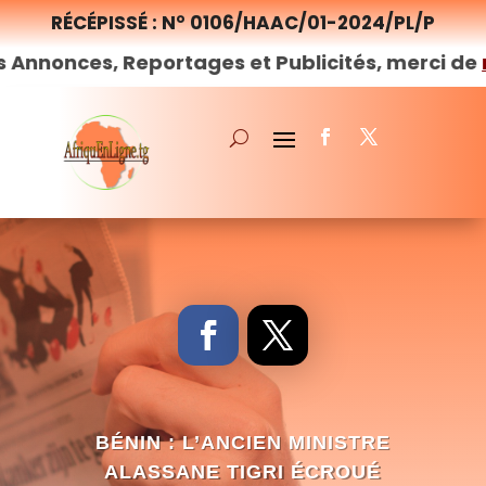
RÉCÉPISSÉ : N° 0106/HAAC/01-2024/PL/P
s, Reportages et Publicités, merci de
nous
cont
BÉNIN : L’ANCIEN MINISTRE
ALASSANE TIGRI ÉCROUÉ