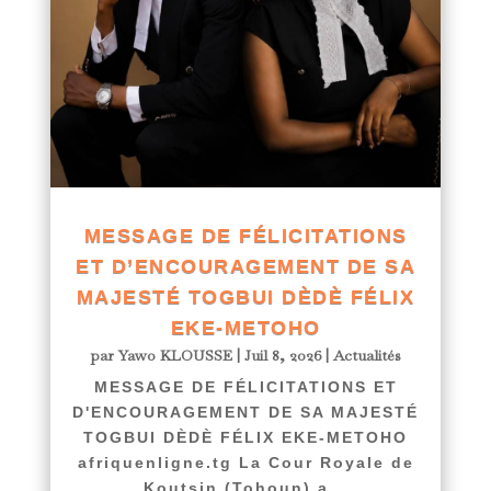
MESSAGE DE FÉLICITATIONS
ET D’ENCOURAGEMENT DE SA
MAJESTÉ TOGBUI DÈDÈ FÉLIX
EKE-METOHO
par
Yawo KLOUSSE
|
Juil 8, 2026
|
Actualités
MESSAGE DE FÉLICITATIONS ET
D'ENCOURAGEMENT DE SA MAJESTÉ
TOGBUI DÈDÈ FÉLIX EKE-METOHO
afriquenligne.tg La Cour Royale de
Koutsin (Tohoun) a...