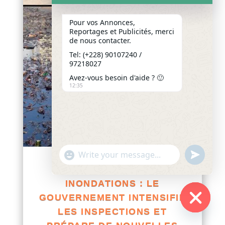
Pour vos Annonces,
Reportages et Publicités, merci
de nous contacter.
Tel: (+228) 90107240 /
97218027
Avez-vous besoin d'aide ? 🙂
12:35
"+chaty_settings.lang.emoji_picker+"
undefined
WhatsApp
TOGO / GESTION POST-
Message
INONDATIONS : LE
GOUVERNEMENT INTENSIFIE
LES INSPECTIONS ET
Hide