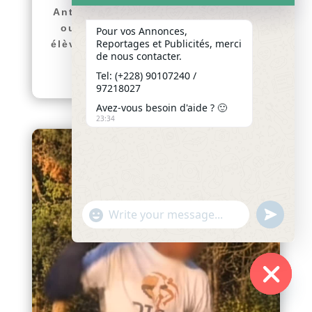
Antoine de Padoue de Hanoukopé
ouvre ses portes aux nouveaux
Pour vos Annonces,
Reportages et Publicités, merci
élèves pour l’année scolaire 2026-
de nous contacter.
2027. Afin d’accompagner...
lire plus
Tel: (+228) 90107240 /
97218027
Avez-vous besoin d'aide ? 🙂
23:34
"+chaty_settings.lang.emoji_picker+"
undefined
WhatsApp
Message
Hide