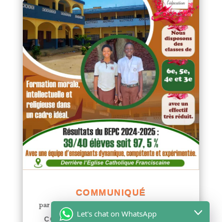
COMMUNIQUÉ
par
Yawo KLOUSSE
|
Juil 29, 2026
|
Actualités
Let's chat on WhatsApp
COMMUNIQUÉ Le Collège Saint