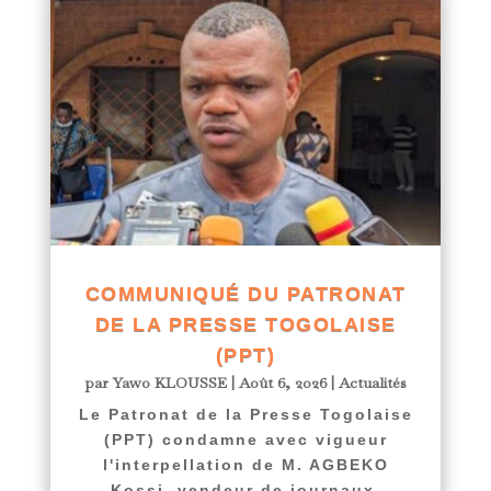
COMMUNIQUÉ DU PATRONAT
DE LA PRESSE TOGOLAISE
(PPT)
par
Yawo KLOUSSE
|
Août 6, 2026
|
Actualités
Le Patronat de la Presse Togolaise
(PPT) condamne avec vigueur
l'interpellation de M. AGBEKO
Kossi, vendeur de journaux,