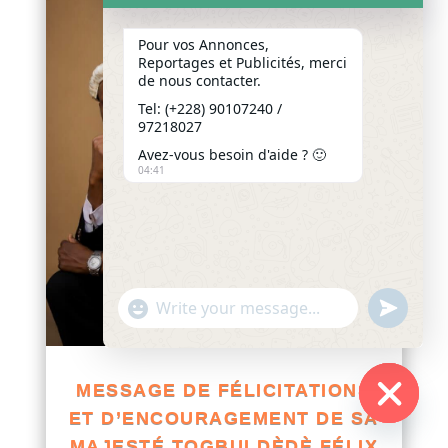
Pour vos Annonces,
Reportages et Publicités, merci
de nous contacter.
Tel: (+228) 90107240 /
97218027
Avez-vous besoin d'aide ? 🙂
04:41
"+chaty_settings.lang.emoji_picker+"
undefined
WhatsApp
Message
MESSAGE DE FÉLICITATIONS
ET D’ENCOURAGEMENT DE SA
Hide
MAJESTÉ TOGBUI DÈDÈ FÉLIX