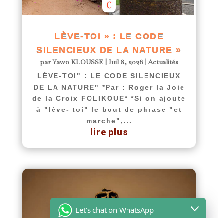
LÈVE-TOI » : LE CODE
SILENCIEUX DE LA NATURE »
par
Yawo KLOUSSE
|
Juil 8, 2026
|
Actualités
LÈVE-TOI" : LE CODE SILENCIEUX
DE LA NATURE" *Par : Roger la Joie
de la Croix FOLIKOUE* *Si on ajoute
à "lève- toi" le bout de phrase "et
marche",...
lire plus
Let's chat on WhatsApp