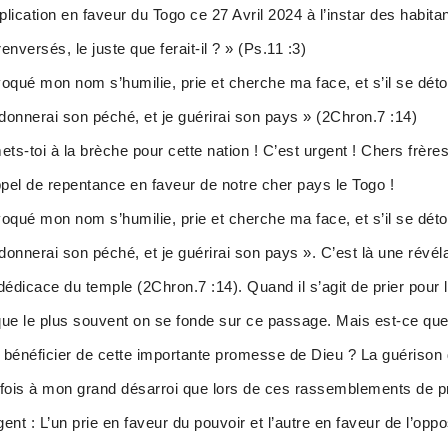
lication en faveur du Togo ce 27 Avril 2024 à l’instar des habita
versés, le juste que ferait-il ? » (Ps.11 :3)
voqué mon nom s’humilie, prie et cherche ma face, et s’il se dé
rdonnerai son péché, et je guérirai son pays » (2Chron.7 :14)
ets-toi à la brèche pour cette nation ! C’est urgent ! Chers frère
pel de repentance en faveur de notre cher pays le Togo !
voqué mon nom s’humilie, prie et cherche ma face, et s’il se dé
rdonnerai son péché, et je guérirai son pays ». C’est là une révé
édicace du temple (2Chron.7 :14). Quand il s’agit de prier pour 
ue le plus souvent on se fonde sur ce passage. Mais est-ce qu
énéficier de cette importante promesse de Dieu ? La guérison 
urs fois à mon grand désarroi que lors de ces rassemblements de p
nt : L’un prie en faveur du pouvoir et l’autre en faveur de l’opp