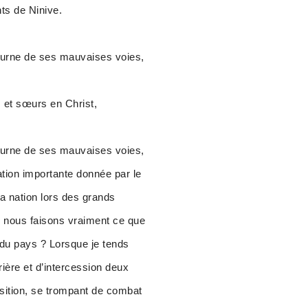
nts de Ninive.
tourne de ses mauvaises voies,
s et sœurs en Christ,
tourne de ses mauvaises voies,
lation importante donnée par le
la nation lors des grands
e nous faisons vraiment ce que
du pays ? Lorsque je tends
rière et d’intercession deux
osition, se trompant de combat