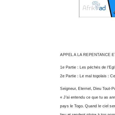
APPEL A LA REPENTANCE E
1e Partie : Les péchés de l’Eg
2e Partie : Le mal togolais : Ce
Seigneur, Eternel, Dieu Tout-Pui
« J’ai entendu ce que tu as ann
pays le Togo. Quand le ciel sera
lieu et rendent gloire à ton no