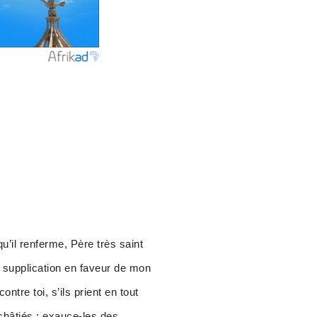
qu’il renferme, Père très saint
te supplication en faveur de mon
ntre toi, s’ils prient en tout
 châtiés ; exauce-les des