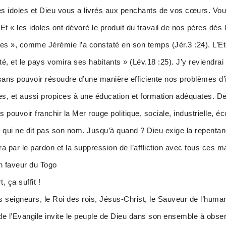
es idoles et Dieu vous a livrés aux penchants de vos cœurs. Vou
Et « les idoles ont dévoré le produit du travail de nos pères dès 
illes », comme Jérémie l’a constaté en son temps (Jér.3 :24). L’Ete
uité, et le pays vomira ses habitants » (Lév.18 :25). J’y reviendrai 
ans pouvoir résoudre d’une manière efficiente nos problèmes d’i
aires, et aussi propices à une éducation et formation adéquates
ns pouvoir franchir la Mer rouge politique, sociale, industrielle, 
qui ne dit pas son nom. Jusqu’à quand ? Dieu exige la repentance,
a par le pardon et la suppression de l’affliction avec tous ces m
en faveur du Togo
, ça suffit !
 seigneurs, le Roi des rois, Jésus-Christ, le Sauveur de l’humani
e l’Evangile invite le peuple de Dieu dans son ensemble à obser