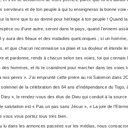
 serviteurs et de ton peuple à qui tu enseigneras la bonne voie d
sur la terre que tu as donné pour héritage à ton peuple ! Quand la f
ne espèce ou d’une autre, seront dans le pays, quand l’ennemi ass
l y aura des fléaux et des maladies quelconques ; si un homme, s
ns, et que chacun reconnaisse sa plaie et sa douleur et étende le
re et pardonne, rends à chacun selon ses voies, toi qui connais
 des hommes, et ils te craindront pour marcher dans tes voies to
 nos pères ». J’ai emprunté cette prière au roi Salomon dans 2C
r solennel de la célébration des 64 ans d’indépendance du Togo, à
 Dieu », le rendez-vous des élus de Dieu qui conduit à la source 
e salutation est « Pas un pas sans Jésus », « La joie de l’Eternel
e vous vous portez tous très bien.
lu dans les annonces passées sur les médias, nous consacrons 