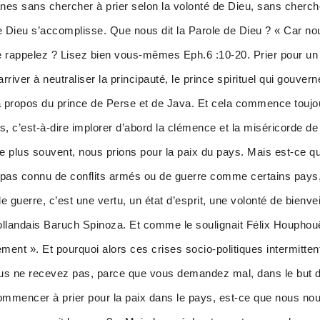
sanes sans chercher à prier selon la volonté de Dieu, sans cherc
de Dieu s’accomplisse. Que nous dit la Parole de Dieu ? « Car no
 le rappelez ? Lisez bien vous-mêmes Eph.6 :10-20. Prier pour un
rriver à neutraliser la principauté, le prince spirituel qui gouv
 à propos du prince de Perse et de Java. Et cela commence toujo
ys, c’est-à-dire implorer d’abord la clémence et la miséricorde 
 le plus souvent, nous prions pour la paix du pays. Mais est-ce 
a pas connu de conflits armés ou de guerre comme certains pays,
e guerre, c’est une vertu, un état d’esprit, une volonté de bienve
 hollandais Baruch Spinoza. Et comme le soulignait Félix Houphou
ment ». Et pourquoi alors ces crises socio-politiques intermitten
s ne recevez pas, parce que vous demandez mal, dans le but de
ommencer à prier pour la paix dans le pays, est-ce que nous n