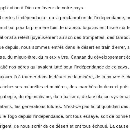
upplication à Dieu en faveur de notre pays.
0 certes l’indépendance, ou la proclamation de l’indépendance
it où, pour la première fois, le drapeau togolais est hissé sur le 
national a retenti joyeusement au son des trompettes, des tambour
e depuis, nous sommes entrés dans le désert en train d’errer, 
être, du mieux-être, du mieux vivre, Canaan du développement éc
ité nos pères qui avaient lutté pour l’indépendance de ce pays, p
ours là à tourner dans le désert de la misère, de la pauvreté, d
 richesses naturelles et minières, des marchés douteux et pots d
a gabegie, du régionalisme, du tribalisme, de la violation systém
ants, les générations futures. N’est-ce pas le lot quotidien des 
u le Togo depuis l’indépendance, ont tous essayé, soit de bonne fo
rigent, de nous sortir de ce désert et ont tous échoué. La cause