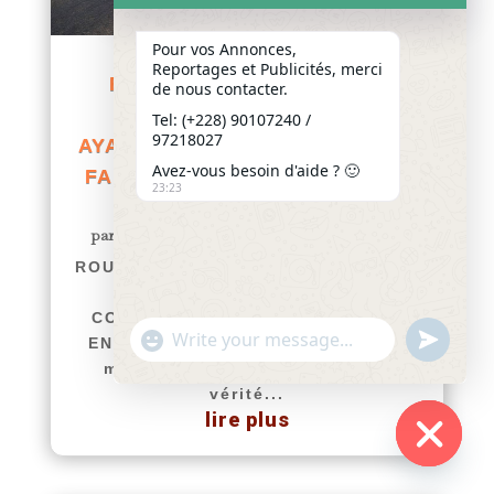
Pour vos Annonces,
Reportages et Publicités, merci
ROUTE LOMÉ – VOGAN –
de nous contacter.
ANFOIN ET ADJI OTÈTH
Tel: (+228) 90107240 /
97218027
AYASSOR : COMPRENDRE LES
Avez-vous besoin d'aide ? 🙂
FAITS ET LES ENJEUX D’UNE
23:23
CONTROVERSE
par
Yawo KLOUSSE
|
Juil 8, 2026
|
Actualités
ROUTE LOMÉ – VOGAN – ANFOIN ET
ADJI OTÈTH AYASSOR :
COMPRENDRE LES FAITS ET LES
"+chaty_settings.lang.emoji_picker+"
undefined
ENJEUX D’UNE CONTROVERSE Le
WhatsApp
mensonge se lève tôt, mais la
Message
vérité...
lire plus
Hide