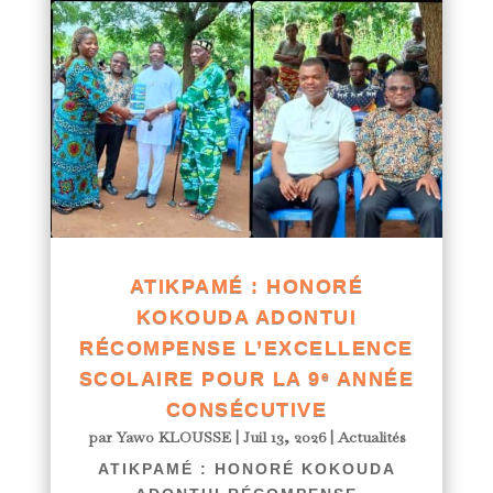
ATIKPAMÉ : HONORÉ
KOKOUDA ADONTUI
RÉCOMPENSE L’EXCELLENCE
SCOLAIRE POUR LA 9ᵉ ANNÉE
CONSÉCUTIVE
par
Yawo KLOUSSE
|
Juil 13, 2026
|
Actualités
ATIKPAMÉ : HONORÉ KOKOUDA