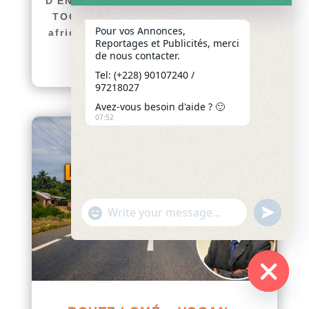
D'ENCOURAGEMENT DE SA MAJESTÉ
TOGBUI DÈDÈ FÉLIX EKE-METOHO
Pour vos Annonces,
afriquenligne.tg La Cour Royale de
Reportages et Publicités, merci
Koutsin (Tohoun) a...
de nous contacter.
lire plus
Tel: (+228) 90107240 /
97218027
Avez-vous besoin d'aide ? 🙂
07:52
"+chaty_settings.lang.emoji_picker+"
undefined
WhatsApp
Message
Hide